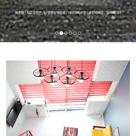
복층형 / 최고급펜션 / 담양관방제림뷰 / 야외바베큐장 / 