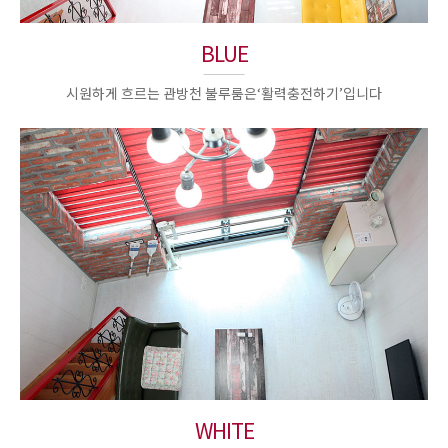
BLUE
시원하게 흐르는 관방천 불루룸은‘활력충전하기’입니다
WHITE